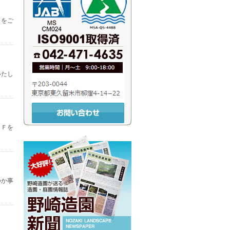
Ｆをご
いたし
ＤＦを
つか事