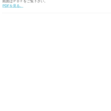
紙面はＰＤＦをご覧下さい。
PDFを見る。