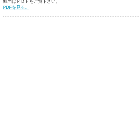
紙面はＰＤＦをご覧下さい。
PDFを見る。