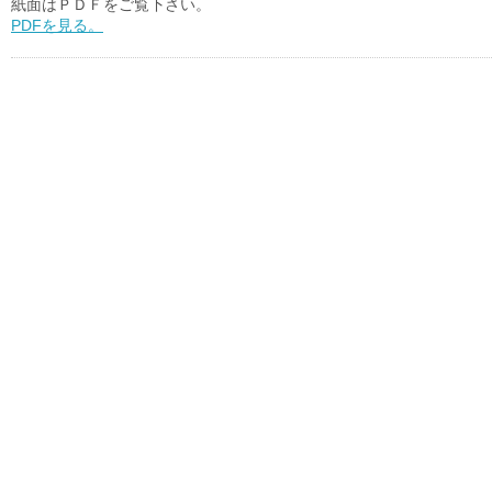
紙面はＰＤＦをご覧下さい。
PDFを見る。