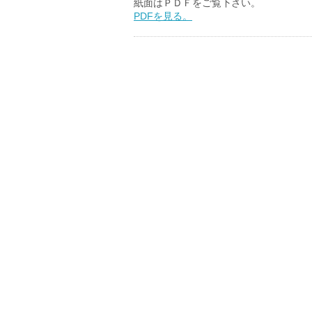
紙面はＰＤＦをご覧下さい。
PDFを見る。