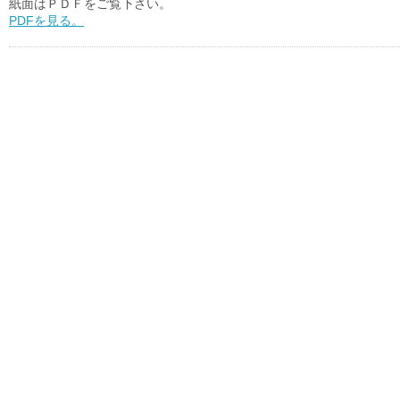
紙面はＰＤＦをご覧下さい。
PDFを見る。