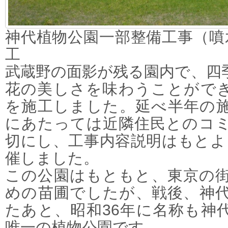
神代植物公園一部整備工事（噴水
工
武蔵野の面影が残る園内で、四
花の美しさを味わうことがで
を施工しました。延べ半年の
にあたっては近隣住民とのコ
切にし、工事内容説明はもとよ
催しました。
この公園はもともと、東京の
めの苗圃でしたが、戦後、神
たあと、昭和36年に名称も神
唯一の植物公園です。